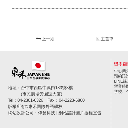
上一則
回主選單
留學顧
中心簡
預約諮
LINE
營業時
地址：台中市西區中興街183號8樓
学校、
(市民廣場旁園道大廈)
Tel：04-2301-6326
Fax：04-2223-6860
版權所有©東禾國際外語學校
網站設計公司
：偉瑟科技 |
網站設計圖片授權宣告