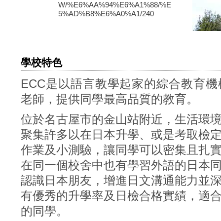
W/%E6%AA%94%E6%A1%88/%E
5%AD%B8%E6%A0%A1/240
學校特色
ECC是以語言教學起家的綜合教育
老師，提供同學最高品質的教育。
位於名古屋市的金山站附近，生活環
聚集許多以在日本升學、或是考取檢
作業及小測驗，讓同學可以密集且扎
在同一個校舍中也有學習外語的日本
認識日本朋友，增進日文溝通能力並
有優秀的升學率及日檢合格實績，適
的同學。