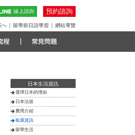
預約諮詢
線上諮詢
様へ
留學前日語學習
網站導覽
日本生活資訊
選擇日本的理由
日本法規
費用介紹
租屋資訊
留學生活