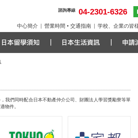
04-2301-6326
諮詢專線
中心簡介
營業時間 • 交通指南
学校、企業の皆
訊
外，我們同時配合日本不動產仲介公司、財團法人學習獎勵寮等單
合適物件。