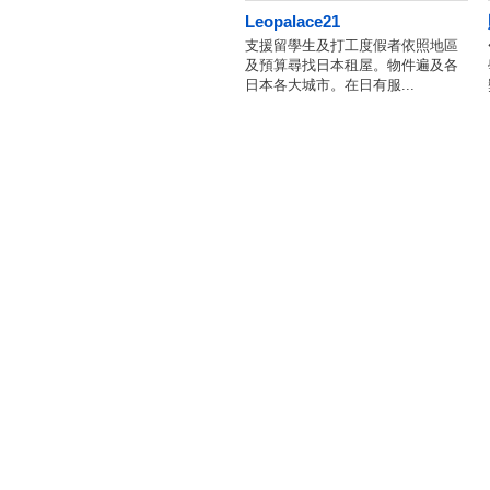
Leopalace21
支援留學生及打工度假者依照地區
及預算尋找日本租屋。物件遍及各
日本各大城市。在日有服...