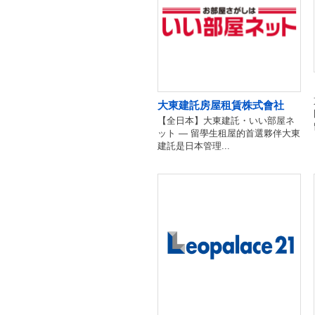
大東建託房屋租賃株式會社
【全日本】大東建託・いい部屋ネ
ット — 留學生租屋的首選夥伴大東
建託是日本管理...