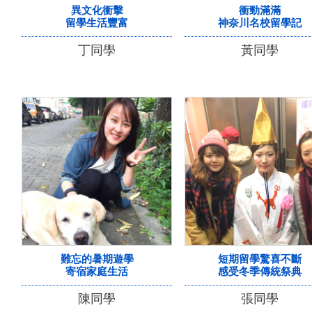
異文化衝擊
衝勁滿滿
留學生活豐富
神奈川名校留學記
丁同學
黃同學
難忘的暑期遊學
短期留學驚喜不斷
寄宿家庭生活
感受冬季傳統祭典
陳同學
張同學