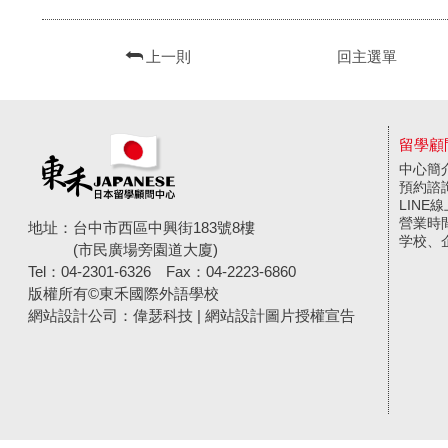
上一則
回主選單
留學顧
中心簡
預約諮
LINE
營業時
地址：台中市西區中興街183號8樓
学校、
(市民廣場旁園道大廈)
Tel：04-2301-6326
Fax：04-2223-6860
版權所有©東禾國際外語學校
網站設計公司
：偉瑟科技 |
網站設計圖片授權宣告