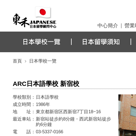
中心簡介
營業
首頁
日本學校一覽
ARC日本語學校 新宿校
學校類別：
日本語學校
成立時間：
1986年
地 址：
東京都新宿区西新宿7丁目18−16
最近車站：
新宿站徒步約8分鐘・西武新宿站徒步
約6分鐘
電 話：
03-5337-0166