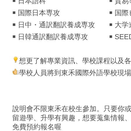
￭ 日本語科 ￭ 貿易
￭ 国際日本専攻 ￭ 国際ビ
￭ 日中・通訳翻訳養成専攻 ￭ 大
￭ 日韓通訳翻訳養成専攻 ￭ SEE
想更了解專業資訊、學校課程以及
學校人員將到東禾國際外語學校現
說明會不限東禾在校生參加。只要你
留遊學、升學有興趣，想要蒐集情報
免費預約報名喔