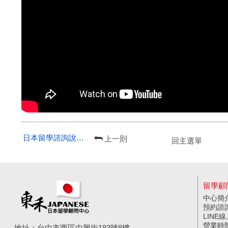
日本留學諮詢說明會 in 東禾
上一則
回主選單
留學顧
中心簡
預約諮
LINE
營業時
地址：台中市西區中興街183號8樓