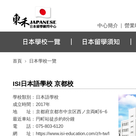
中心簡介
營業
首頁
日本學校一覽
ISI日本語學校 京都校
學校類別：
日本語學校
成立時間：
2017年
地 址：
京都府京都市中京区西ノ京両町6−6
最近車站：
円町站徒步約8分鐘
電 話：
075-803-6120
網 址：
https://www.isi-education.com/zh-tw/l