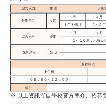
課程名稱
期間
入學
１月
４月
升學日語
長期
１年３個月
1・２年
１月
４月
綜合日語
短期
２～１０週；已有日
假期課程
短期
課程時間
上午班
０８：５０～１２：００
備註
※ 以上資訊擷自學校官方簡介、招募